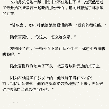
左柚鼻尖忽地一酸，眼泪止不住地往下掉，她突然想起
了最开始跟陆叙言一起吃的那份云吞，也同时想起了林嘉敏
的存在。
“陆叙言，”她打掉他给她擦眼泪的手，“我真的很吃醋。”
陆叙言莞尔，“你这人，怎么这么犟。”
左柚哼了声，“一顿云吞不能让我不生气，你想个办法哄
哄我吧。”
陆叙言慢腾腾地点了下头，把云吞放到旁边的桌子上。
因为左柚是坐在沙发上的，他只能半跪在左柚跟
前，“那”话音未落，他的吻就直接强势地贴了上来，声音破
碎:“把我自己送给你当补偿。”
……