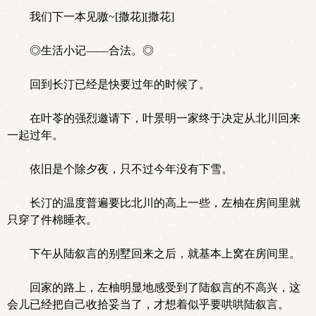
我们下一本见嗷~[撒花][撒花]
◎生活小记——合法。◎
回到长汀已经是快要过年的时候了。
在叶苓的强烈邀请下，叶景明一家终于决定从北川回来
一起过年。
依旧是个除夕夜，只不过今年没有下雪。
长汀的温度普遍要比北川的高上一些，左柚在房间里就
只穿了件棉睡衣。
下午从陆叙言的别墅回来之后，就基本上窝在房间里。
回家的路上，左柚明显地感受到了陆叙言的不高兴，这
会儿已经把自己收拾妥当了，才想着似乎要哄哄陆叙言。