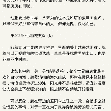
可都历历在目呢。
他想要拯救世界，从来为的也不是所谓的救世主虚名，
只求保护好那些信赖自己的人，俯仰无愧，仅此而已。
第402章 七老的抉择（k）
随着意识世界的进度推进，里面的关卡越来越困难，就
算可以无视眼前的欲望诱惑，单单是寻找世界的出口，也要
花费不少时间。
比如其中的一关，是“躺平诱惑”，整个世界由唐龙最喜
欢的白沙海滩，碧蓝清彻的海水组成，椰树在微风中轻轻摇
摆，海浪轻柔地抚过沙滩，阳光并不是很猛烈，适宜的温度
让人全身上下都暖洋洋的，眼皮情不自禁地开始发沉。
可以想象，躺在旁边的遮阳伞上睡上一觉，会是多么舒
适惬意的事情，对于一直在为了灵异奔波操劳的唐龙而言，