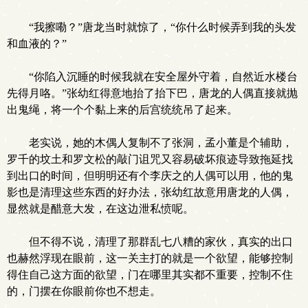
“我擦嘞？”唐龙当时就惊了，“你什么时候弄到我的头发
和血液的？”
“你陷入沉睡的时候我就在安全屋外守着，自然近水楼台
先得月咯。”张幼红得意地抬了抬下巴，唐龙的人偶直接就抛
出鬼绳，将一个个黏上来的后宫统统吊了起来。
老实说，她的木偶人复制不了张洞，孟小董是个辅助，
罗千的坟土和罗文松的敲门诅咒又容易破坏痕迹导致拖延找
到出口的时间，但明明还有个李庆之的人偶可以用，他的鬼
影也是清理这些东西的好办法，张幼红故意用唐龙的人偶，
显然就是醋意大发，在这边泄私愤呢。
但不得不说，清理了那群乱七八糟的家伙，真实的出口
也赫然浮现在眼前，这一关主打的就是一个欲望，能够控制
得住自己这方面的欲望，门在哪里其实都不重要，控制不住
的，门摆在你眼前你也不想走。