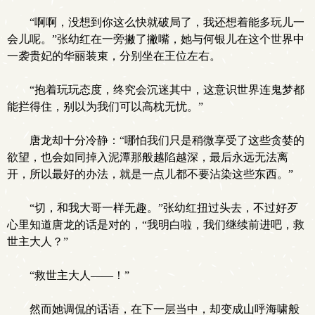
“啊啊，没想到你这么快就破局了，我还想着能多玩儿一
会儿呢。”张幼红在一旁撇了撇嘴，她与何银儿在这个世界中
一袭贵妃的华丽装束，分别坐在王位左右。
“抱着玩玩态度，终究会沉迷其中，这意识世界连鬼梦都
能拦得住，别以为我们可以高枕无忧。”
唐龙却十分冷静：“哪怕我们只是稍微享受了这些贪婪的
欲望，也会如同掉入泥潭那般越陷越深，最后永远无法离
开，所以最好的办法，就是一点儿都不要沾染这些东西。”
“切，和我大哥一样无趣。”张幼红扭过头去，不过好歹
心里知道唐龙的话是对的，“我明白啦，我们继续前进吧，救
世主大人？”
“救世主大人——！”
然而她调侃的话语，在下一层当中，却变成山呼海啸般