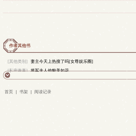
作者其他书
[其他类别]
妻主今天上热搜了吗[女尊娱乐圈]
[私密趣事]
将军夫人他貌美如花
首页
|
书架
|
阅读记录