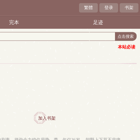
繁體
登录
书架
完本
足迹
本站必读
加入书架
毒，拼劲余力稳住局势，薨，年仅36岁。 朝野上下莫不悲痛，..