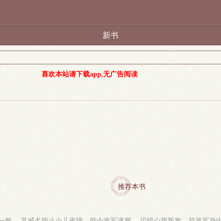
新书
喜欢本站请下载app,无广告阅读
推荐本书
败。 其威名能止小儿夜啼，能令敌军逃窜。 可惜心腹叛敌，符将军身中剧