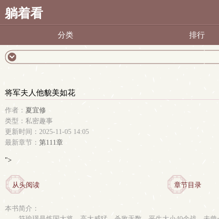
躺着看
分类
排行
将军夫人他貌美如花
作者：
夏宜修
类型：私密趣事
更新时间：2025-11-05 14:05
最新章节：
第111章
">
从头阅读
章节目录
本书简介：
符瑜璟是炼国大将，高大威猛，杀敌无数，平生大小40余战，未曾一